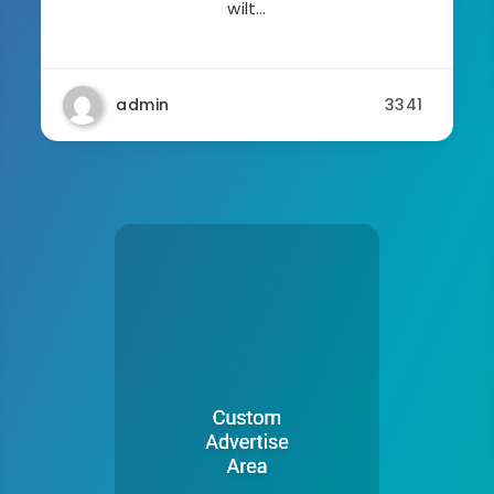
wilt…
admin
3341