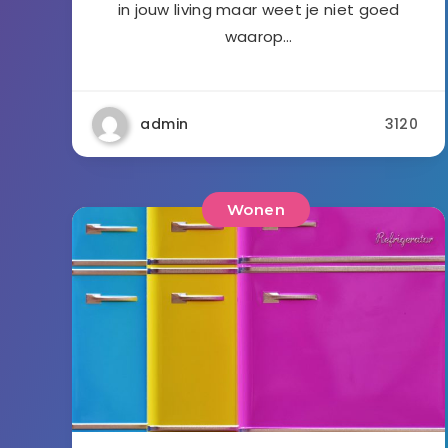
in jouw living maar weet je niet goed
waarop…
admin
3120
Wonen